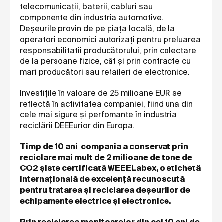
telecomunicaţii, baterii, cabluri sau
componente din industria automotive.
Deșeurile provin de pe piața locală, de la
operatori economici autorizați pentru
preluarea
responsabilitatii producătorului
,
prin colectare
de la persoane fizice, cât și prin contracte cu
mari producători sau retaileri de electronice.
Investițile în valoare de 25 milioane EUR se
reflectă în activitatea companiei, fiind una din
cele mai sigure și perfomante în industria
reciclării DEEEurior din Europa.
Timp de 10 ani compania a conservat prin
reciclare mai mult de 2 milioane de tone de
CO2 și
ste certificată WEEELabex, o etichetă
internațională de excelență recunoscută
pentru tratarea și reciclarea deșeurilor de
echipamente electrice și electronice.
Prin reciclarea monitoarelor din cei 10 ani de