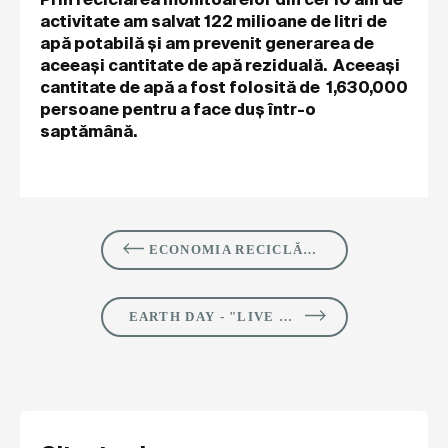
activitate am salvat 122 milioane de litri de
apă potabilă și am prevenit generarea de
aceeași cantitate de apă reziduală. Aceeași
cantitate de apă a fost folosită de 1,630,000
persoane pentru a face duș într-o
saptămână.
ECONOMIA RECICLĂRII DEȘEURILOR DE ECHIPAMENTE ELECTRICE ȘI ELECTRONICE(DEEE)
EARTH DAY - "LIVE GREEN EVERY DAY" PROJECT