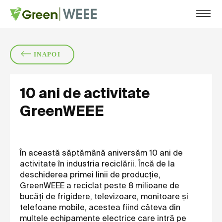
COMPANIA
SERVICII
SUSTEN
INAPOI
DESPRE
RECICLARE
CERTIFICĂRI
COLECTARE
10 ani de activitate
CARIERE
DISTRUGERE DATE
GreenWEEE
În această săptămână aniversăm 10 ani de
activitate în industria reciclării. Încă de la
deschiderea primei linii de producție,
GreenWEEE a reciclat peste 8 milioane de
bucăți de frigidere, televizoare, monitoare și
telefoane mobile, acestea fiind câteva din
multele echipamente electrice care intră pe