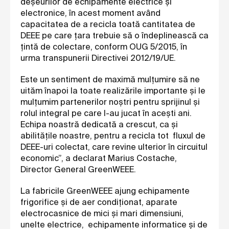
deşeurilor de echipamente electrice și
electronice, în acest moment având
capacitatea de a recicla toată cantitatea de
DEEE pe care țara trebuie să o îndeplinească ca
țintă de colectare, conform OUG 5/2015, în
urma transpunerii Directivei 2012/19/UE.
Este un sentiment de maximă mulțumire să ne
uităm înapoi la toate realizările importante și le
mulțumim partenerilor noștri pentru sprijinul și
rolul integral pe care l-au jucat în acești ani
.
Echipa noastră dedicată a crescut, ca și
abilitățile noastre, pentru a recicla tot fluxul de
DEEE-uri colectat, care revine ulterior în circuitul
economic”, a declarat Marius Costache,
Director General GreenWEEE.
La fabricile GreenWEEE ajung echipamente
frigorifice şi de aer condiţionat, aparate
electrocasnice de mici şi mari dimensiuni,
unelte electrice,
echipamente informatice şi de